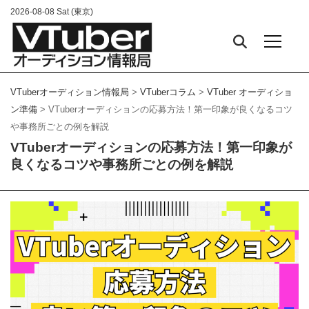
2026-08-08 Sat (東京)
TOP
VTuberオーディション情報局
>
VTuberコラム
>
VTuber オーディシ
ョン準備
>
VTuberオーディションの応募方法！第一印象が良くなる
Vtuber オーディション情報一覧
コツや事務所ごとの例を解説
VTuberオーディションの応募方法！第一印象
VTuberコラム
が良くなるコツや事務所ごとの例を解説
VTuberインタビュー
#Live2D
#Minecraft
#SPOTLIGHTS
#TikTok
Live
#topiaスクール
#VSinger
#Vsingerオーディシ
ョン
#VTuber
#VTuberオーディション
#VTuberに
なるには
#VTuber事務所
#アプリ
#キャラデザ
#
まとめ
#ライバーインタビュー
#作り方
#個人勢