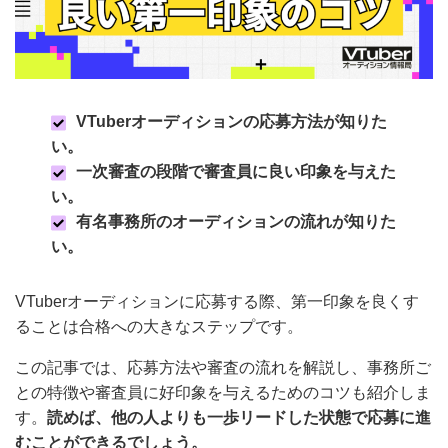
#副業
#収入
#収益化
#受かるには
#年齢不問
#志望動機
#応募方法
#未経験
#機材
#無料
#
男性
#素材
#質問
#配信
#高校生
VTuberオーディションの応募方法が知りた
い。
一次審査の段階で審査員に良い印象を与えた
い。
有名事務所のオーディションの流れが知りた
い。
VTuberオーディションに応募する際、第一印象を良く
することは合格への大きなステップです。
この記事では、応募方法や審査の流れを解説し、事務所
ごとの特徴や審査員に好印象を与えるためのコツも紹介
します。
読めば、他の人よりも一歩リードした状態で応
募に進むことができるでしょう。