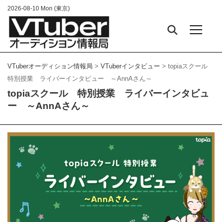
2026-08-10 Mon (東京)
TOP
VTuberオーディション情報局
>
VTuberインタビュー
>
topiaスクール
特別授業 ライバーインタビュー ～AnnAさん～
Vtuber オーディション情報一覧
topiaスクール 特別授業 ライバーインタビュ
ー ～AnnAさん～
VTuberコラム
VTuberインタビュー
#Live2D
#Minecraft
#SPOTLIGHTS
#TikTok
Live
#topiaスクール
#VSinger
#Vsingerオーディシ
ョン
#VTuber
#VTuberオーディション
#VTuberに
なるには
#VTuber事務所
#アプリ
#キャラデザ
#
まとめ
#ライバーインタビュー
#作り方
#個人勢