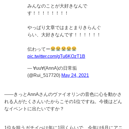
みんなのことが大好きなんで
す！！！！！！！！
やっぱり文章ではまとまりきらんぐ
らい、大好きなんです！！！！！！
伝わってー
pic.twitter.com/gTu6KOzT1B
— ∀uu∀(AnnA)の日常垢
(@Rui_517720)
May 24, 2021
——きっとAnnAさんのヴァイオリンの音色に心を動かさ
れる人がたくさんいたからこその1位ですね。今後はどん
なイベントに出たいですか？
1位を狙うガチイべは年に1回くらいで、今年は6月にアニ