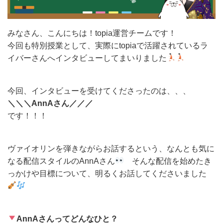
#副業
#収入
#収益化
#受かるには
#年齢不問
#志望動機
#応募方法
#未経験
#機材
#無料
#
みなさん、こんにちは！topia運営チームです！
男性
#素材
#質問
#配信
#高校生
今回も特別授業として、実際にtopiaで活躍されているラ
イバーさんへインタビューしてまいりました
今回、インタビューを受けてくださったのは、、、
＼＼＼AnnAさん／／／
です！！！
ヴァイオリンを弾きながらお話するという、なんとも気に
なる配信スタイルのAnnAさん
そんな配信を始めたき
っかけや目標について、明るくお話してくださいました
AnnAさんってどんなひと？