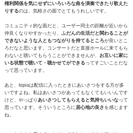
権利関係を気にせずにいろいろな曲を演奏できたり歌えた
りする
のは、気軽さの面でとてもうれしいです。
コミュニティ的な面だと、ユーザー同士の距離が近いから
仲良くなりやすかったり、
ふだんの生活だと関わることが
できないような人ともつながりを持てるところ
が良いとこ
ろだなと思います。コンサートだと直接ホールに来てもら
わないと聴いてもらうことができませんが、
お互いに家に
いる状態で聴いて・聴かせてができる
ってすごいことだな
って思っています。
あと、topiaは配信に入ったときにあいさつをする方が多
いですよね。私はあいさつがあってもなくてもいいんです
けど、やっぱり
あいさつしてもらえると気持ちいいな
って
思っています。そういうところに
居心地の良さ
を感じます
ね。