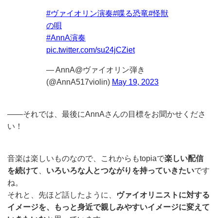
#ヴァイオリン演奏
#喋る恐竜
#怪獣
の唄
#AnnA演奏
pic.twitter.com/su24jCZiet
— AnnA@ヴァイオリン弾き
(@AnnA517violin)
May 19, 2023
——それでは、最後にAnnAさんの目標をお聞かせくださ
い！
音楽は楽しいものなので、これからもtopiaで
楽しい配信
を続けて
、
いろいろな人とつながりを持っていきたい
です
ね。
それと、先ほど話したように、
ヴァイオリニストに対する
イメージを、もっと身近で親しみやすいイメージに変えて