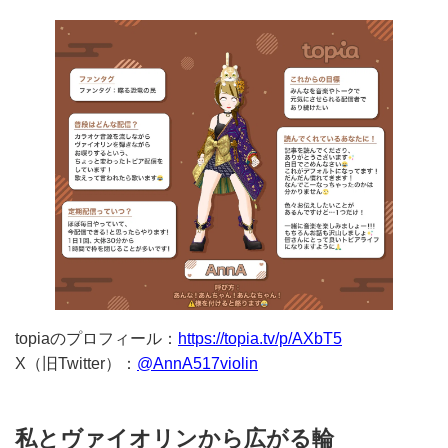
topiaのプロフィール：
https://topia.tv/p/AXbT5
X（旧Twitter）：
@AnnA517violin
私とヴァイオリンから広がる輪